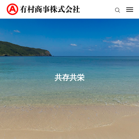
2026.07.08
【奄美空港発着】8月島人向け時刻表
2026.07.08
フェリーあけぼの/フェリーWi-Fiのご案内
ログイン
2026.06.12
7月島人向け時刻表
2026.05.07
社内活動のご紹介！
ホーム
2026.04.22
熊本国税局酒類鑑評会3銘柄 優等賞受賞
2026.07.08
【奄美空港発着】8月島人向け時刻表
有村商事について
2026.07.08
フェリーあけぼの/フェリーWi-Fiのご案内
Ⓐグループ
共存共栄
リカーライス事業部
石油事業部
アクセス
お問い合わせ