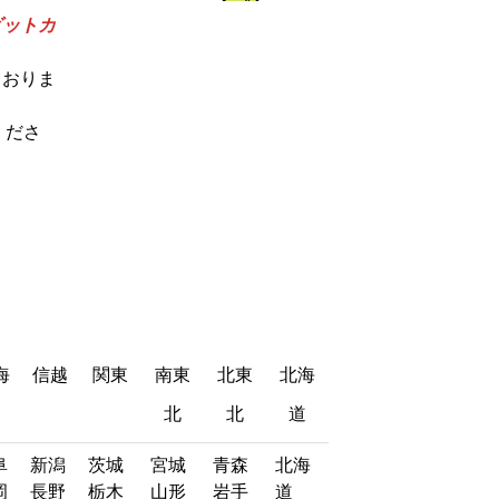
ビットカ
ておりま
てくださ
海
信越
関東
南東
北東
北海
北
北
道
海
信越
関東
南東
北東
北海
阜
新潟
茨城
宮城
青森
北海
岡
長野
栃木
山形
岩手
道