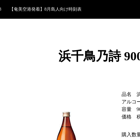
8
【奄美空港発着】8月島人向け時刻表
8
フェリーあけぼの/フェリーWi-Fiのご案内
2
7月島人向け時刻表
7
社内活動のご紹介！
2
熊本国税局酒類鑑評会3銘柄 優等賞受賞
浜千鳥乃詩 900
8
【奄美空港発着】8月島人向け時刻表
8
フェリーあけぼの/フェリーWi-Fiのご案内
品名 
アルコー
容量 90
価格 税
購入数