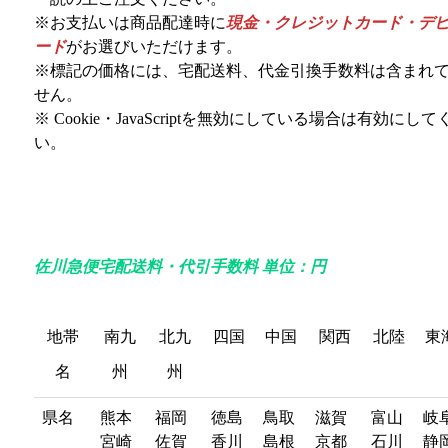
※お支払いは商品配達時に
現金・クレジットカード・デ
ード
がお選びいただけます。
※標記の価格には、宅配送料、代金引換手数料は含まれ
せん。
※ Cookie・JavaScriptを無効にしている場合は有効にし
い。
佐川急便宅配送料・代引手数料 単位：円
地帯
南九
北九
四国
中国
関西
北陸
東
名
州
州
地帯
南九
北九
四国
中国
関西
北陸
東
県名
熊本
福岡
徳島
鳥取
滋賀
富山
岐
宮崎
佐賀
香川
島根
京都
石川
静