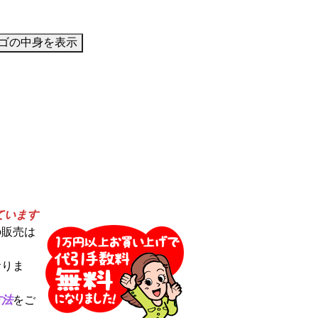
ています
の販売は
おりま
方法
をご