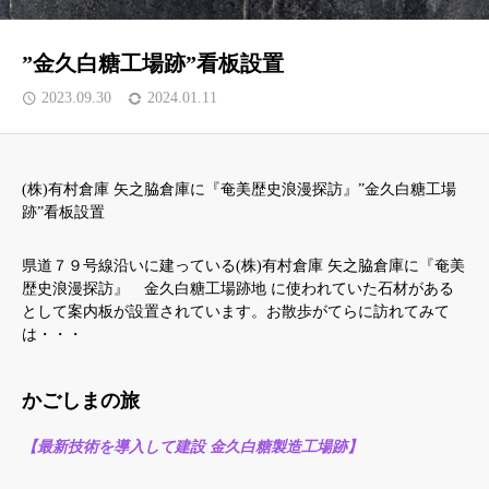
採用情報
”金久白糖工場跡”看板設置
ネットショッピング
2023.09.30
2024.01.11
唄者紹介
(株)有村倉庫 矢之脇倉庫に『奄美歴史浪漫探訪』”金久白糖工場
跡”看板設置
県道７９号線沿いに建っている(株)有村倉庫 矢之脇倉庫に『奄美
歴史浪漫探訪』 金久白糖工場跡地 に使われていた石材がある
として案内板が設置されています。お散歩がてらに訪れてみて
は・・・
かごしまの旅
【最新技術を導入して建設 金久白糖製造工場跡】