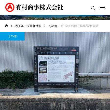
その他
ログイン
Ⓐグループ最新情報
その他
”金久白糖工場跡”看板設置
ホーム
その他
有村商事について
Ⓐグループ
リカーライス事業部
石油事業部
アクセス
お問い合わせ